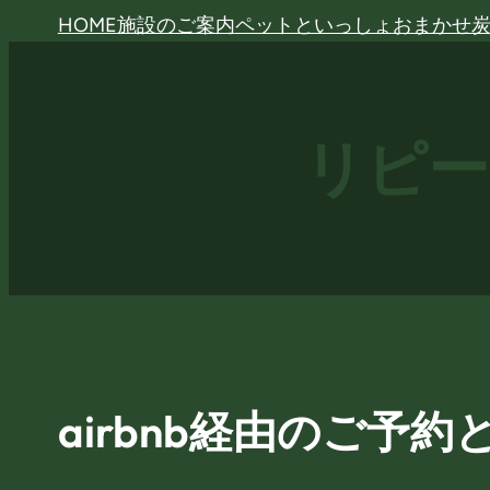
内
HOME
施設のご案内
ペットといっしょ
おまかせ
容
を
ス
リピー
キ
ッ
プ
airbnb経由のご予約