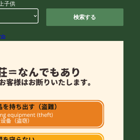
上子供
nb