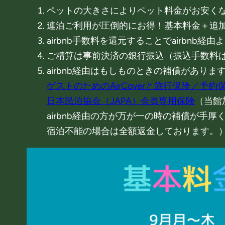
ペットの大きさによりペット料金がお安くなりま
連泊ご利用が圧倒的にお得！基本料金＋追加
airbnb手数料を還元することでairbnb
ご精算は事前決済の銀行振込（振込手数料はお
airbnb経由はもしものときの補償があり
ゲストのためのAirCoverと旅行保険／予
日本民泊協会（JAPA）会員専用保険
（当館
airbnb経由の方が万が一の時の補償が
宿泊不能の場合は全額返金しております。）場